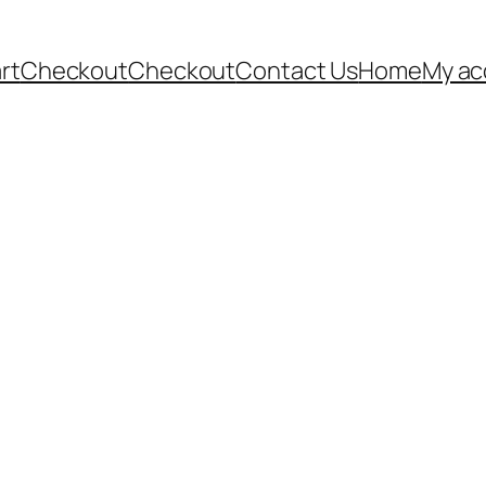
rt
Checkout
Checkout
Contact Us
Home
My ac