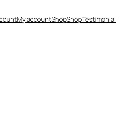
count
My account
Shop
Shop
Testimonial