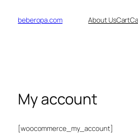
Saltar
al
beberopa.com
About Us
Cart
Ca
contenido
My account
[woocommerce_my_account]